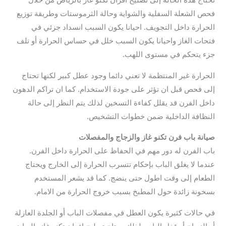
تحتاج هذه الحالة إلى تصليح افران تكنو غاز بالرياض من خلال
فحص الشعلة السفلية والشواية وحالة الثرموستات وطريقة توزيع
الحرارة داخل التجويف. احيانا يكون السبب انسداد جزئي في
فتحات الغاز واحيانا يكون السبب خلل في حساس الحرارة أو تلف
جزء يتحكم في مستوى اللهب.
الحرارة غير المنتظمة لا تعني دائما وجود عطل كبير لكنها تحتاج
إلى فحص قبل ان تؤثر على جودة الاستخدام. كما ان تراكم الدهون
داخل الفرن قد يقلل كفاءة التسخين لذلك يتم النظر إلى حالة
النظافة الداخلية ضمن خطوات التشخيص.
صيانة باب فرن تكنو غاز والزجاج والمفصلات
باب الفرن له دور مهم في الحفاظ على الحرارة داخل الفرن.
عندما لا يغلق الباب بإحكام تتسرب الحرارة إلى الخارج ويحتاج
الطعام إلى وقت اطول حتى ينضج. كما قد يشعر المستخدم
بسخونة زائدة حول المطبخ بسبب خروج الحرارة من الامام.
في حالات كثيرة يكون العطل في مفصلات الباب أو الجلدة العازلة