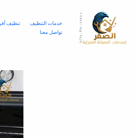
خطي
لى
ال
ص
قر
لخ
لمحتوى
خدمات التنظيف
تنظيف أفر
دم
ا
ت
الت
تواصل معنا
نظ
ي
ف
بال
ريا
ض